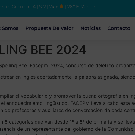
estro Guerrero, 4 | S-2 | 74 +
| 28015 Madrid
s Somos
Propuesta De Valor
Noticias
Contacto
ING BEE 2024
ón Spelling Bee Facepm 2024, concurso de deletreo organi
eletrear en inglés acertadamente la palabra asignada, sien
 ampliar el vocabulario y promover la buena ortografía en i
l enriquecimiento lingüístico, FACEPM lleva a cabo esta ac
ón de profesores y auxiliares de conversación de cada centr
 en 6 categorías que van desde 1º a 6º de primaria y se llev
presencia de un representante del gobierno de la Comunida