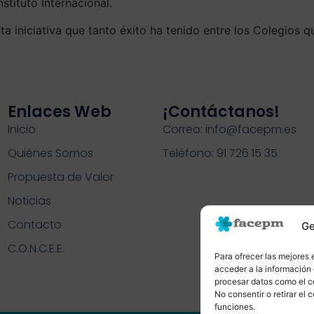
stituto Internacional.
 iniciativa que tanto éxito ha tenido entre los Colegios 
Enlaces Web
¡contáctanos!
Inicio
Correo: info@facepm.es
Quiénes Somos
Teléfono: 91 726 15 35
Propuesta de Valor
Noticias
Contacto
Ge
C.O.N.C.E.E.
Para ofrecer las mejores 
acceder a la información 
procesar datos como el co
No consentir o retirar el
funciones.