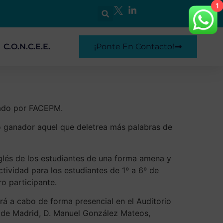
1
C.O.N.C.E.E.
¡Ponte En Contacto!
zado por FACEPM.
do ganador aquel que deletrea más palabras de
nglés de los estudiantes de una forma amena y
tividad para los estudiantes de 1º a 6º de
o participante.
ará a cabo de forma presencial en el Auditorio
d de Madrid, D. Manuel González Mateos,