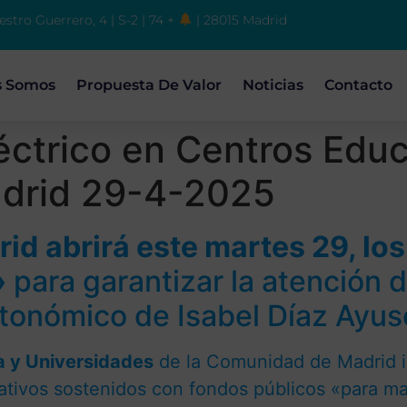
estro Guerrero, 4 | S-2 | 74 +
| 28015 Madrid
s Somos
Propuesta De Valor
Noticias
Contacto
éctrico en Centros Educ
drid 29-4-2025
rid
abrirá este martes 29, lo
»
para garantizar la atención 
tonómico de Isabel Díaz Ayus
a y Universidades
de la Comunidad de Madrid i
ativos sostenidos con fondos públicos «para ma