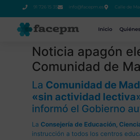
91 726 15 35
info@facepm.es
Calle de Ma
Inicio
Quiéne
Noticia apagón el
Comunidad de Ma
La
Comunidad de Mad
«sin actividad lectiva
informó el Gobierno au
La
Consejería de Educación, Cienci
instrucción a todos los centros educ