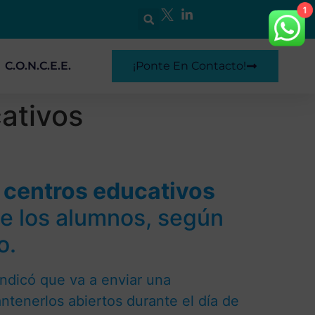
1
C.O.N.C.E.E.
¡Ponte En Contacto!
ativos
s centros educativos
de los alumnos, según
o.
ndicó que va a enviar una
ntenerlos abiertos durante el día de