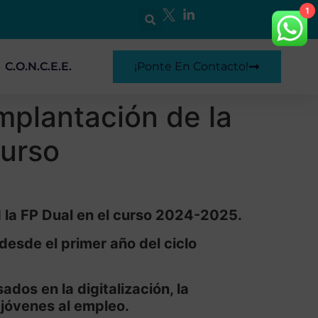
1
C.O.N.C.E.E.
¡Ponte En Contacto!
implantación de la
curso
d la FP Dual en el curso 2024-2025.
desde el primer año del ciclo
dos en la digitalización, la
 jóvenes al empleo.