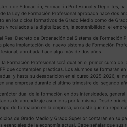
isterio de Educación, Formación Profesional y Deportes, h
o de la Ley de Formación Profesional aprobada hace dos añ
anto en los ciclos formativos de Grado Medio como de Grad
vinculados a la digitalización, la sostenibilidad, el empre
el Real Decreto de Ordenación del Sistema de Formación Pr
 la plena implantación del nuevo sistema de Formación Prof
ofesional, aprobada hace algo más de dos años.
 la Formación Profesional será dual en el primer curso de 
 FP que contemplen prácticas. Los alumnos se formarán en 
radual y hasta su desaparición en el curso 2025-2026, el 
en una empresa durante el último trimestre del segundo añ
arácter dual de la formación en dos intensidades, general e
tados de aprendizaje asumidos por la misma. Desde princip
iempo de formación en la empresa, un coste que no repercut
s ciclos de Grado Medio y Grado Superior contarán en su 
s esenciales de la economía actual. Cabe señalar que sus r