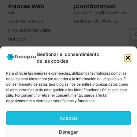
Enlaces Web
¡contáctanos!
Inicio
Correo: info@facepm.es
Quiénes Somos
Teléfono: 91 726 15 35
Propuesta de Valor
Noticias
Contacto
Gestionar el consentimiento
C.O.N.C.E.E.
de las cookies
Para ofrecer las mejores experiencias, utilizamos tecnologías como las
cookies para almacenar y/o acceder a la información del dispositivo. El
consentimiento de estas tecnologías nos permitirá procesar datos como
el comportamiento de navegación o las identificaciones únicas en este
sitio. No consentir o retirar el consentimiento, puede afectar
negativamente a ciertas características y funciones.
Aceptar
Denegar