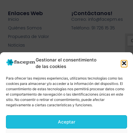
Enlaces Web
¡contáctanos!
Inicio
Correo: info@facepm.es
Quiénes Somos
Teléfono: 91 726 15 35
Propuesta de Valor
Noticias
Contacto
Gestionar el consentimiento
C.O.N.C.E.E.
de las cookies
Para ofrecer las mejores experiencias, utilizamos tecnologías como las
cookies para almacenar y/o acceder a la información del dispositivo. El
consentimiento de estas tecnologías nos permitirá procesar datos como
el comportamiento de navegación o las identificaciones únicas en este
sitio. No consentir o retirar el consentimiento, puede afectar
negativamente a ciertas características y funciones.
Aceptar