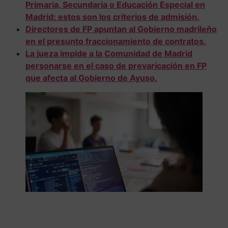
Primaria, Secundaria o Educación Especial en
Madrid: estos son los criterios de admisión.
Directores de FP apuntan al Gobierno madrileño
en el presunto fraccionamiento de contratos.
La jueza impide a la Comunidad de Madrid
personarse en el caso de prevaricación en FP
que afecta al Gobierno de Ayuso.