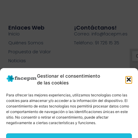
Enlaces Web
¡contáctanos!
Inicio
Correo: info@facepm.es
Quiénes Somos
Teléfono: 91 726 15 35
Propuesta de Valor
Noticias
Contacto
Gestionar el consentimiento
C.O.N.C.E.E.
de las cookies
Para ofrecer las mejores experiencias, utilizamos tecnologías como las
cookies para almacenar y/o acceder a la información del dispositivo. El
consentimiento de estas tecnologías nos permitirá procesar datos como
el comportamiento de navegación o las identificaciones únicas en este
sitio. No consentir o retirar el consentimiento, puede afectar
negativamente a ciertas características y funciones.