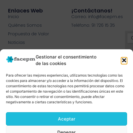
Enlaces Web
¡contáctanos!
Inicio
Correo: info@facepm.es
Quiénes Somos
Teléfono: 91 726 15 35
Propuesta de Valor
Noticias
Contacto
Gestionar el consentimiento
C.O.N.C.E.E.
de las cookies
Para ofrecer las mejores experiencias, utilizamos tecnologías como las
cookies para almacenar y/o acceder a la información del dispositivo. El
consentimiento de estas tecnologías nos permitirá procesar datos como
el comportamiento de navegación o las identificaciones únicas en este
sitio. No consentir o retirar el consentimiento, puede afectar
negativamente a ciertas características y funciones.
Aceptar
Denegar