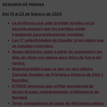
RESUMEN DE PRENSA
Del 19 al 23 de febrero de 2024
La profesora que pide prohibir móviles en la
escuela asegura que los partidos están
trabajando para implementar medidas.
Las 17 selectividades de España: ni los siglos que
se estudian coinciden.
Ayuso abrirá los coles a partir de septiembre los
días sin clase con plazas para niños de fuera del
centro.
Madrid prohibirá que se den en otro idioma
Ciencias Sociales de Primaria e Historia de ESO y
Bachiller.
El PSOE denuncia que el Plan bucodental de
Ayuso lo paga «íntegramente» el Ministerio de
Sanidad.
Tener compañeros de clase de diferentes países