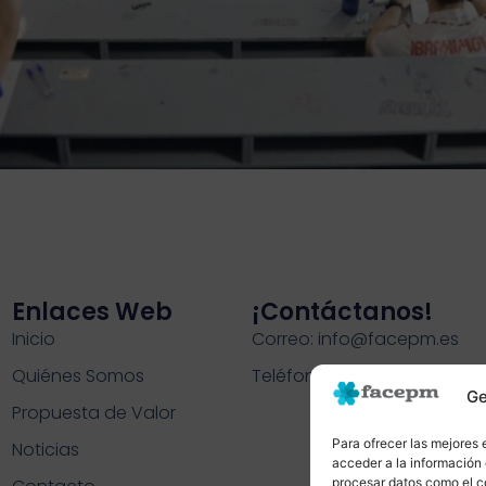
Enlaces Web
¡contáctanos!
Inicio
Correo: info@facepm.es
Quiénes Somos
Teléfono: 91 726 15 35
Ge
Propuesta de Valor
Para ofrecer las mejores 
Noticias
acceder a la información 
procesar datos como el co