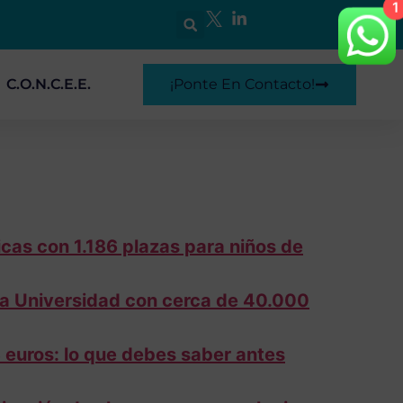
1
C.O.N.C.E.E.
¡Ponte En Contacto!
icas con 1.186 plazas para niños de
a Universidad con cerca de 40.000
 euros: lo que debes saber antes